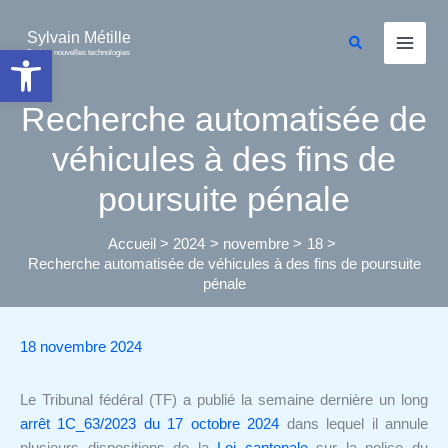
Aller
au
Sylvain Métille
Rechercher
Ouvrir la barre d’outils
Droit et nouvelles technologies
contenu
Recherche automatisée de
véhicules à des fins de
poursuite pénale
Accueil
2024
novembre
18
Recherche automatisée de véhicules à des fins de poursuite
pénale
18 novembre 2024
Le Tribunal fédéral (TF) a publié la semaine dernière un long
arrêt 1C_63/2023 du 17 octobre 2024
dans lequel il annule