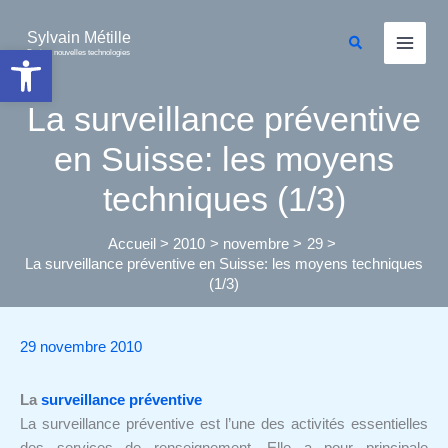
Aller
au
Sylvain Métille
Rechercher
Ouvrir la barre d’outils
Droit et nouvelles technologies
contenu
La surveillance préventive
en Suisse: les moyens
techniques (1/3)
Accueil
2010
novembre
29
La surveillance préventive en Suisse: les moyens techniques
(1/3)
29 novembre 2010
La
surveillance préventive
La surveillance préventive est l’une des activités essentielles