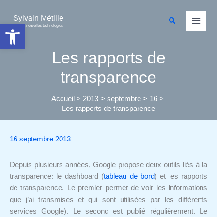
Aller
au
Sylvain Métille
Rechercher
Ouvrir la barre d’outils
Droit et nouvelles technologies
contenu
Les rapports de
transparence
Accueil
2013
septembre
16
Les rapports de transparence
16 septembre 2013
Depuis plusieurs années, Google propose deux outils liés à la
transparence: le dashboard (
tableau de bord
) et les rapports
de transparence. Le premier permet de voir les informations
que j’ai transmises et qui sont utilisées par les différents
services Google). Le second est publié régulièrement. Le