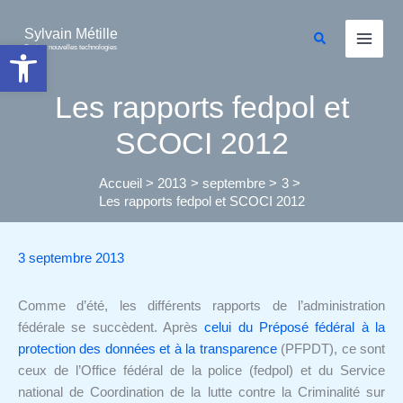
Aller
au
Sylvain Métille
Rechercher
Ouvrir la barre d’outils
Droit et nouvelles technologies
contenu
Les rapports fedpol et
SCOCI 2012
Accueil
2013
septembre
3
Les rapports fedpol et SCOCI 2012
3 septembre 2013
Comme d’été, les différents rapports de l’administration
fédérale se succèdent. Après
celui du Préposé fédéral à la
protection des données et à la transparence
(PFPDT), ce sont
ceux de l’Office fédéral de la police (fedpol) et du Service
national de Coordination de la lutte contre la Criminalité sur