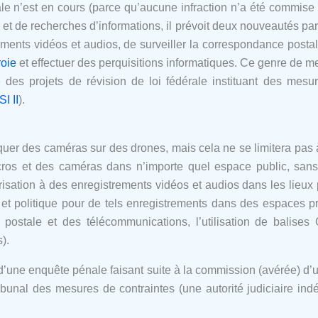
le n’est en cours (parce qu’aucune infraction n’a été commise
t de recherches d’informations, il prévoit deux nouveautés par ra
ments vidéos et audios, de surveiller la correspondance postale
roie
et effectuer des perquisitions informatiques. Ce genre de me
 des projets de révision de loi fédérale instituant des mesu
SI II
).
uer des caméras sur des drones, mais cela ne se limitera pas à
cros et des caméras dans n’importe quel espace public, sans
sation à des enregistrements vidéos et audios dans les lieux pu
e et politique pour de tels enregistrements dans des espaces 
 postale et des télécommunications, l’utilisation de balise
).
 d’une enquête pénale faisant suite à la commission (avérée) d’
tribunal des mesures de contraintes (une autorité judiciaire 