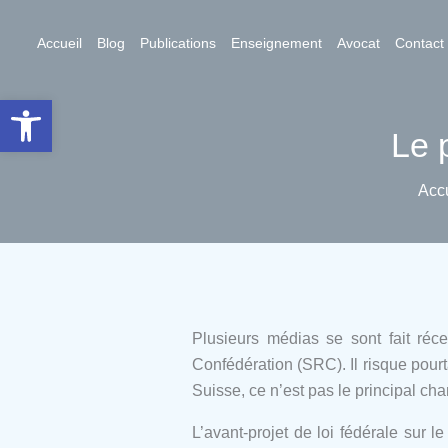
Aller
au
Accueil
Blog
Publications
Enseignement
Avocat
Contact
contenu
Ouvrir la barre d’outils
Le 
Acc
Plusieurs médias se sont fait réc
Confédération (SRC). Il risque pour
Suisse, ce n’est pas le principal c
L’avant-projet de loi fédérale sur