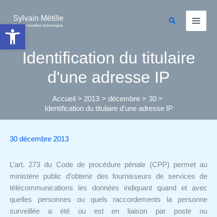
Aller
au
Sylvain Métille
Rechercher
Ouvrir la barre d’outils
Droit et nouvelles technologies
contenu
Identification du titulaire
d'une adresse IP
Accueil
2013
décembre
30
Identification du titulaire d'une adresse IP
30 décembre 2013
L’art. 273 du Code de procédure pénale (CPP) permet au
ministère public d’obtenir des fournisseurs de services de
télécommunications les données indiquant quand et avec
quelles personnes ou quels raccordements la personne
surveillée a été ou est en liaison par poste ou