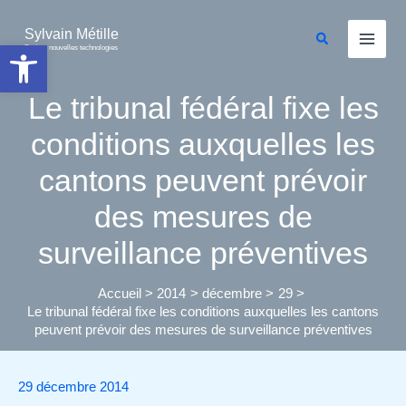
Aller
au
Sylvain Métille
Rechercher
Ouvrir la barre d’outils
Droit et nouvelles technologies
contenu
Le tribunal fédéral fixe les
conditions auxquelles les
cantons peuvent prévoir
des mesures de
surveillance préventives
Accueil
2014
décembre
29
Le tribunal fédéral fixe les conditions auxquelles les cantons
peuvent prévoir des mesures de surveillance préventives
29 décembre 2014