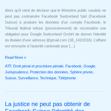
de
Google
Alors qu’il vient de déclarer que le Ministère public vaudois ne
Switzerland
peut pas contraindre Facebook Switzerland Sàrl (Facebook
l’identité
Suisse) à produire les données d’un compte Facebook, le
de
Tribunal fédéral refuse (provisoirement) de reconnaître une
l’utilisateur
obligation pour Google Switzerland GmbH de donner l’identité
d’un
du titulaire d’une adresse @gmail.com (1B_142/2016). L’affaire
compte
est renvoyée à l’autorité cantonale pour […]
Gmail
?
Read More »
ATF
,
Droit pénal et procédure pénale
,
Facebook
,
Google
,
Jurisprudence
,
Protection des données
,
Sphère privée
,
Suisse
,
Surveillance
,
Technique
,
Téléphonie
La justice ne peut pas obtenir de
La
justice