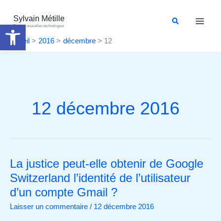
Aller
au
Sylvain Métille
Rechercher
Ouvrir la barre d’outils
Droit et nouvelles technologies
contenu
Accueil
2016
décembre
12
12 décembre 2016
La justice peut-elle obtenir de Google
La
justice
Switzerland l’identité de l’utilisateur
peut-
d’un compte Gmail ?
elle
Laisser un commentaire
/
12 décembre 2016
obtenir