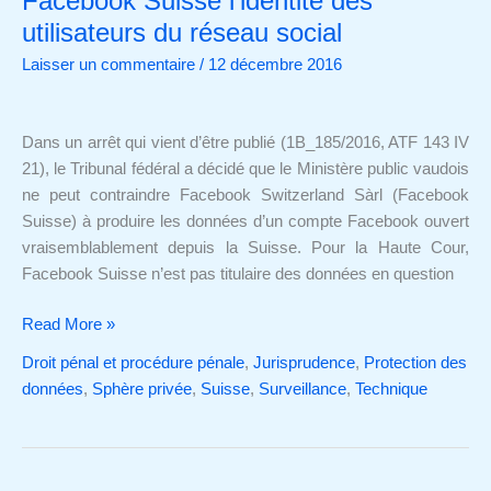
Facebook Suisse l’identité des
ne
utilisateurs du réseau social
peut
Laisser un commentaire
/
12 décembre 2016
pas
obtenir
de
Dans un arrêt qui vient d’être publié (1B_185/2016, ATF 143 IV
Facebook
21), le Tribunal fédéral a décidé que le Ministère public vaudois
Suisse
ne peut contraindre Facebook Switzerland Sàrl (Facebook
l’identité
Suisse) à produire les données d’un compte Facebook ouvert
des
vraisemblablement depuis la Suisse. Pour la Haute Cour,
utilisateurs
Facebook Suisse n’est pas titulaire des données en question
du
réseau
Read More »
social
Droit pénal et procédure pénale
,
Jurisprudence
,
Protection des
données
,
Sphère privée
,
Suisse
,
Surveillance
,
Technique