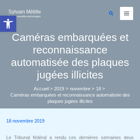
Aller
au
Sylvain Métille
Rechercher
Ouvrir la barre d’outils
Droit et nouvelles technologies
contenu
Caméras embarquées et
reconnaissance
automatisée des plaques
jugées illicites
Accueil
2019
novembre
18
Caméras embarquées et reconnaissance automatisée des
plaques jugées illicites
18 novembre 2019
Le Tribunal fédéral a rendu ces dernières semaines deux