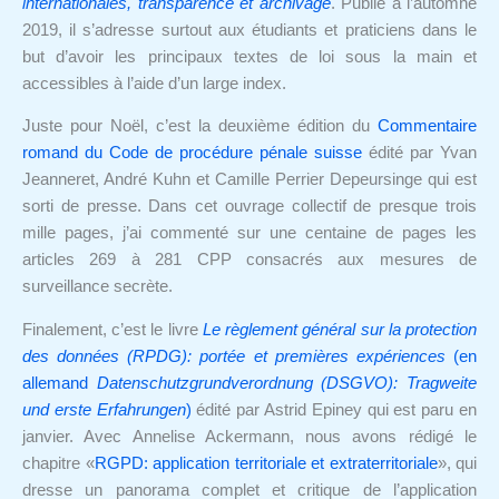
internationales, transparence et archivage
. Publié à l’automne
2019, il s’adresse surtout aux étudiants et praticiens dans le
but d’avoir les principaux textes de loi sous la main et
accessibles à l’aide d’un large index.
Juste pour
Noël, c’est la deuxième édition du
Commentaire
romand du Code de procédure pénale suisse
édité par Yvan
Jeanneret, André Kuhn et Camille Perrier Depeursinge qui est
sorti de presse. Dans cet ouvrage collectif de presque trois
mille pages, j’ai commenté sur une centaine de pages les
articles
269 à 281 CPP consacrés aux mesures de
surveillance secrète.
Finalement, c’est le livre
Le règlement général sur la protection
des données (RPDG): portée et premières expériences
(en
allemand
Datenschutzgrundverordnung (DSGVO): Tragweite
und erste Erfahrungen
)
édité par Astrid Epiney qui est paru en
janvier. Avec Annelise Ackermann, nous avons rédigé le
chapitre «
RGPD: application territoriale et extraterritoriale
», qui
dresse u
n panorama complet et critique de l’application