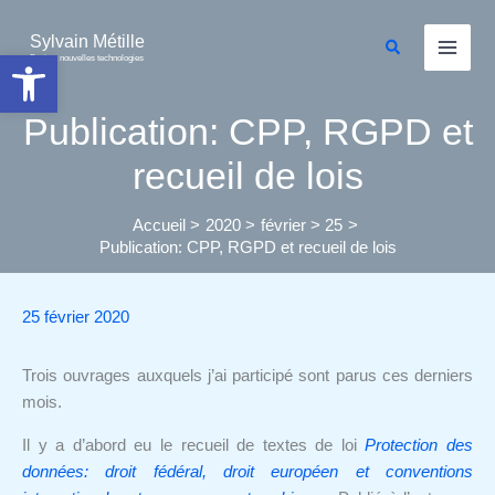
Aller
au
Sylvain Métille
Rechercher
Ouvrir la barre d’outils
Droit et nouvelles technologies
contenu
Publication: CPP, RGPD et
recueil de lois
Accueil
2020
février
25
Publication: CPP, RGPD et recueil de lois
25 février 2020
Trois ouvrages auxquels j’ai participé sont parus ces derniers
mois.
Il y a d’abord eu le recueil de textes de loi
Protection des
données: droit fédéral, droit européen et conventions