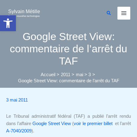
Aller
au
Sylvain Métille
Rechercher
Ouvrir la barre d’outils
Droit et nouvelles technologies
contenu
Google Street View:
commentaire de l’arrêt du
TAF
Accueil
2011
mai
3
Google Street View: commentaire de l’arrêt du TAF
3 mai 2011
Le Tribunal administratif fédéral (TAF) a publié l’arrêt rendu
dans l’affaire
Google Street View
(
voir le premier billet
et l’arrêt
A-7040/2009
).