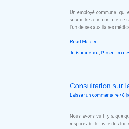
taux
d'alcoolémie
Un employé communal qui exe
des
soumettre à un contrôle de s
personnes
l’un de ses auxiliaires médi
employées
par
Read More »
une
Jurisprudence
,
Protection d
commune
Consultation sur la
Consultation
sur
Laisser un commentaire
/
8 j
la
révision
de
Nous avons vu il y a quelq
la
responsabilité civile des fou