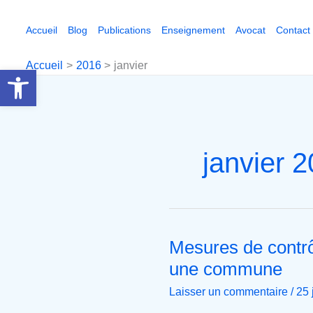
Aller
au
Accueil
Blog
Publications
Enseignement
Avocat
Contact
contenu
Accueil
2016
janvier
Ouvrir la barre d’outils
janvier 
Mesures de contrô
Mesures
de
une commune
contrôle
Laisser un commentaire
/
25 
du