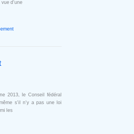
n vue d’une
gement
t
ne 2013, le Conseil fédéral
 même s’il n’y a pas une loi
rmi les