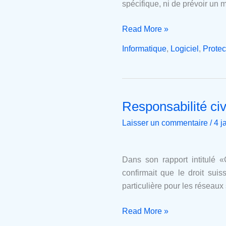
loi
spécifique, ni de prévoir un 
sur
le
Read More »
droit
Informatique
,
Logiciel
,
Protec
d’auteur
Responsabilité civ
Responsabilité
civile
Laisser un commentaire
/
4 j
des
fournisseurs
de
Dans son rapport intitulé 
services
confirmait que le droit sui
Internet
particulière pour les réseaux 
Read More »