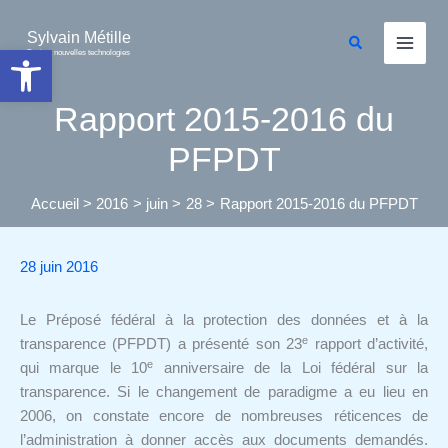
Aller
au
Sylvain Métille
Rechercher
Ouvrir la barre d’outils
Droit et nouvelles technologies
contenu
Rapport 2015-2016 du
PFPDT
Accueil
2016
juin
28
Rapport 2015-2016 du PFPDT
28 juin 2016
Le Préposé fédéral à la protection des données et à la
e
transparence (PFPDT) a présenté son 23
rapport d’activité,
e
qui marque le 10
anniversaire de la Loi fédéral sur la
transparence. Si le changement de paradigme a eu lieu en
2006, on constate encore de nombreuses réticences de
l’administration à donner accès aux documents demandés.