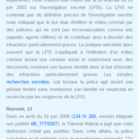
Auparavant, cette matière était traitée par la loi fédérale du 20
juin 2003 sur l’investigation secrète (LFIS). La LFIS ne
contenait pas de définition précise de l’investigation secrète
mais indiquait que le but était d’infiltrer le milieu criminel par
des policiers qui ne sont pas reconnaissables comme tels
(appelés agents infiltrés) et de contribuer ainsi à élucider des
infractions particulièrement graves. La pratique admettait alors
souvent que la LFIS s’appliquait à l’infiltration d’un milieu
criminel durant une certaine durée et notamment avec des
documents montrant une fausse identité dans le but d’élucider
des infractions particulièrement graves. Les simples
recherches secrètes
, soit lorsque la police agit durant une
période limitée sans mentionner son identité ne respectait en
revanche pas les exigences de la LFIS.
Manuela_13
Dans un arrêt du 16 juin 2008 (
134 IV 266
, version intégrale
non publiée
6B_777/2007
), le Tribunal fédéral a jugé que cette
distinction n’était pas justifiée. Dans cette affaire, la police
zurichoise avait participé sous le pseudonyme «manuela_13»