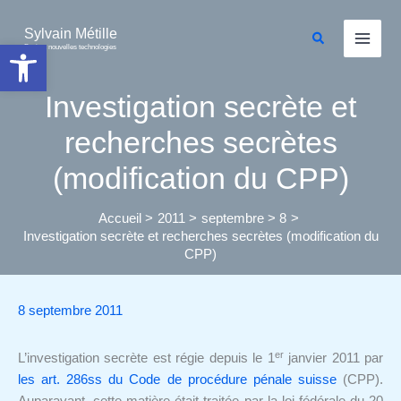
Aller
au
Sylvain Métille
Rechercher
Ouvrir la barre d’outils
Droit et nouvelles technologies
contenu
Investigation secrète et
recherches secrètes
(modification du CPP)
Accueil
2011
septembre
8
Investigation secrète et recherches secrètes (modification du
CPP)
8 septembre 2011
er
L’investigation secrète est régie depuis le 1
janvier 2011 par
les art. 286ss du Code de procédure pénale suisse
(CPP).