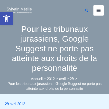
Aller
au
Sylvain Métille
Rechercher
Ouvrir la barre d’outils
Droit et nouvelles technologies
contenu
Pour les tribunaux
jurassiens, Google
Suggest ne porte pas
atteinte aux droits de la
personnalité
Accueil
2012
avril
29
Pour les tribunaux jurassiens, Google Suggest ne porte pas
atteinte aux droits de la personnalité
29 avril 2012