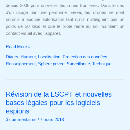
ses
depuis 2006 pour surveiller les zones frontières. Dans le cas
voisins?
d’un usage par une personne privée, les drones ne sont
soumis à aucune autorisation tant qu’ils n’atteignent pas un
poids de 30 kilos et que le pilote resté au sol maintient un
contact visuel avec l’appareil.
Read More »
Divers
,
Humeur
,
Localisation
,
Protection des données
,
Renseignement
,
Sphère privée
,
Surveillance
,
Technique
Révision de la LSCPT et nouvelles
Révision
de
bases légales pour les logiciels
la
espions
LSCPT
3 commentaires
/
7 mars 2013
et
nouvelles