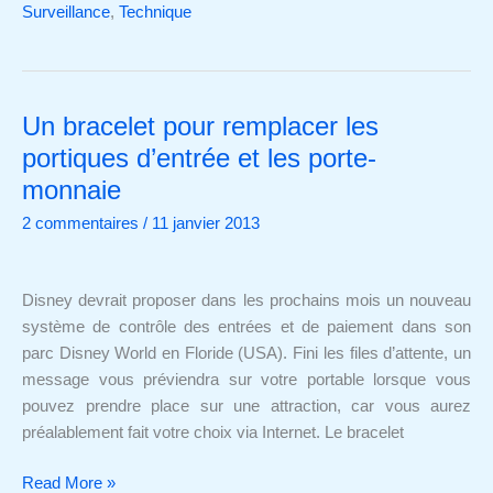
Surveillance
,
Technique
Un bracelet pour remplacer les
Un
bracelet
portiques d’entrée et les porte-
pour
monnaie
remplacer
2 commentaires
/
11 janvier 2013
les
portiques
d’entrée
Disney devrait proposer dans les prochains mois un nouveau
et
système de contrôle des entrées et de paiement dans son
les
parc Disney World en Floride (USA). Fini les files d’attente, un
porte-
message vous préviendra sur votre portable lorsque vous
monnaie
pouvez prendre place sur une attraction, car vous aurez
préalablement fait votre choix via Internet. Le bracelet
Read More »