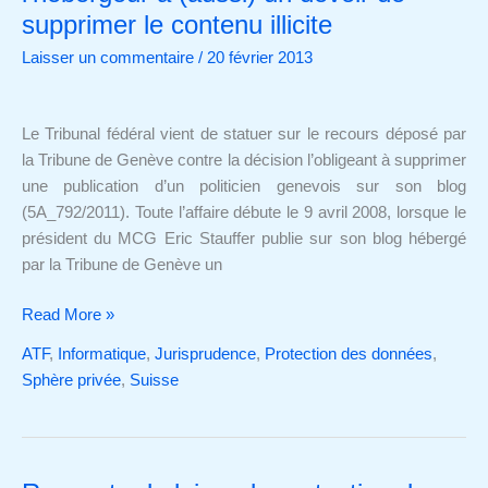
d’atteinte
supprimer le contenu illicite
à
Laisser un commentaire
/
20 février 2013
la
personnalité,
l’hébergeur
Le Tribunal fédéral vient de statuer sur le recours déposé par
a
la Tribune de Genève contre la décision l’obligeant à supprimer
(aussi)
une publication d’un politicien genevois sur son blog
un
(5A_792/2011). Toute l’affaire débute le 9 avril 2008, lorsque le
devoir
président du MCG Eric Stauffer publie sur son blog hébergé
de
par la Tribune de Genève un
supprimer
le
Read More »
contenu
illicite
ATF
,
Informatique
,
Jurisprudence
,
Protection des données
,
Sphère privée
,
Suisse