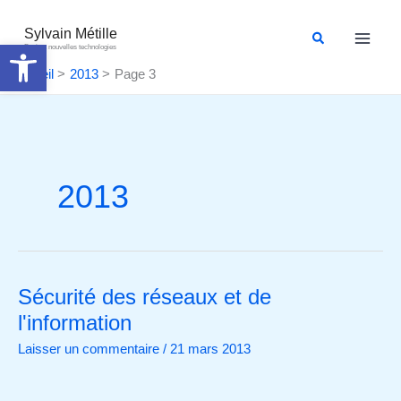
Aller
au
Sylvain Métille
Rechercher
Ouvrir la barre d’outils
Droit et nouvelles technologies
contenu
Accueil
2013
Page 3
2013
Sécurité des réseaux et de
Sécurité
des
l'information
réseaux
Laisser un commentaire
/
21 mars 2013
et
de