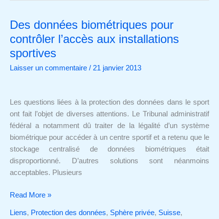
Des données biométriques pour
Des
données
contrôler l’accès aux installations
biométriques
sportives
pour
Laisser un commentaire
/
21 janvier 2013
contrôler
l’accès
aux
Les questions liées à la protection des données dans le sport
installations
ont fait l’objet de diverses attentions. Le Tribunal administratif
sportives
fédéral a notamment dû traiter de la légalité d’un système
biométrique pour accéder à un centre sportif et a retenu que le
stockage centralisé de données biométriques était
disproportionné. D’autres solutions sont néanmoins
acceptables. Plusieurs
Read More »
Liens
,
Protection des données
,
Sphère privée
,
Suisse
,