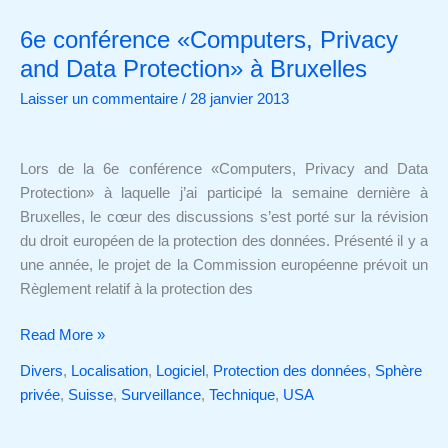
6e conférence «Computers, Privacy
6e
conférence
and Data Protection» à Bruxelles
«Computers,
Laisser un commentaire
/
28 janvier 2013
Privacy
and
Data
Lors de la 6e conférence «Computers, Privacy and Data
Protection»
Protection» à laquelle j’ai participé la semaine dernière à
à
Bruxelles, le cœur des discussions s’est porté sur la révision
Bruxelles
du droit européen de la protection des données. Présenté il y a
une année, le projet de la Commission européenne prévoit un
Règlement relatif à la protection des
Read More »
Divers
,
Localisation
,
Logiciel
,
Protection des données
,
Sphère
privée
,
Suisse
,
Surveillance
,
Technique
,
USA