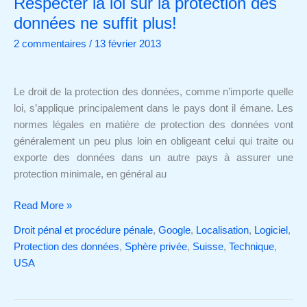
Respecter la loi sur la protection des
Respecter
la
données ne suffit plus!
loi
2 commentaires
/
13 février 2013
sur
la
protection
Le droit de la protection des données, comme n’importe quelle
des
loi, s’applique principalement dans le pays dont il émane. Les
données
normes légales en matière de protection des données vont
ne
généralement un peu plus loin en obligeant celui qui traite ou
suffit
exporte des données dans un autre pays à assurer une
plus!
protection minimale, en général au
Read More »
Droit pénal et procédure pénale
,
Google
,
Localisation
,
Logiciel
,
Protection des données
,
Sphère privée
,
Suisse
,
Technique
,
USA