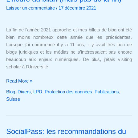
du
Laisser un commentaire
/
17 décembre 2021
bilan
(mais
pas
La fin de l’année 2021 approche et mes billets de blog ont été
de
bien moins nombreux cette année que les précédentes.
la
Lorsque j’ai commencé il y a 11 ans, il y avait très peu de
fin)
blogs juridiques et les médias ne s’intéressaient pas encore
beaucoup aux enjeux numériques. De plus, j’étais visiting
scholar à l’Université
Read More »
Blog
,
Divers
,
LPD
,
Protection des données
,
Publications
,
Suisse
SocialPass: les recommandations du
SocialPass:
les