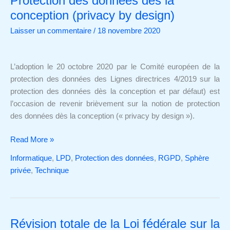
Protection des données dès la
des
conception (privacy by design)
données
Laisser un commentaire
/
18 novembre 2020
dès
la
conception
L’adoption le 20 octobre 2020 par le Comité européen de la
(privacy
protection des données des Lignes directrices 4/2019 sur la
by
protection des données dès la conception et par défaut) est
design)
l’occasion de revenir brièvement sur la notion de protection
des données dès la conception (« privacy by design »).
Read More »
Informatique
,
LPD
,
Protection des données
,
RGPD
,
Sphère
privée
,
Technique
Révision totale de la Loi fédérale sur la
Révision