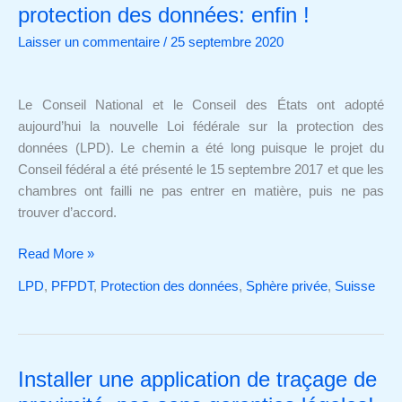
totale
protection des données: enfin !
de
Laisser un commentaire
/
25 septembre 2020
la
Loi
fédérale
Le Conseil National et le Conseil des États ont adopté
sur
aujourd’hui la nouvelle Loi fédérale sur la protection des
la
données (LPD). Le chemin a été long puisque le projet du
protection
Conseil fédéral a été présenté le 15 septembre 2017 et que les
des
chambres ont failli ne pas entrer en matière, puis ne pas
données:
trouver d’accord.
enfin !
Read More »
LPD
,
PFPDT
,
Protection des données
,
Sphère privée
,
Suisse
Installer une application de traçage de
Installer
une