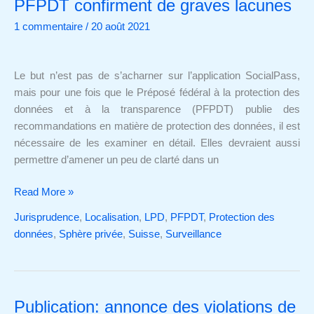
PFPDT confirment de graves lacunes
recommandations
1 commentaire
/
20 août 2021
du
PFPDT
confirment
Le but n’est pas de s’acharner sur l’application SocialPass,
de
mais pour une fois que le Préposé fédéral à la protection des
graves
données et à la transparence (PFPDT) publie des
lacunes
recommandations en matière de protection des données, il est
nécessaire de les examiner en détail. Elles devraient aussi
permettre d’amener un peu de clarté dans un
Read More »
Jurisprudence
,
Localisation
,
LPD
,
PFPDT
,
Protection des
données
,
Sphère privée
,
Suisse
,
Surveillance
Publication: annonce des violations de
Publication: