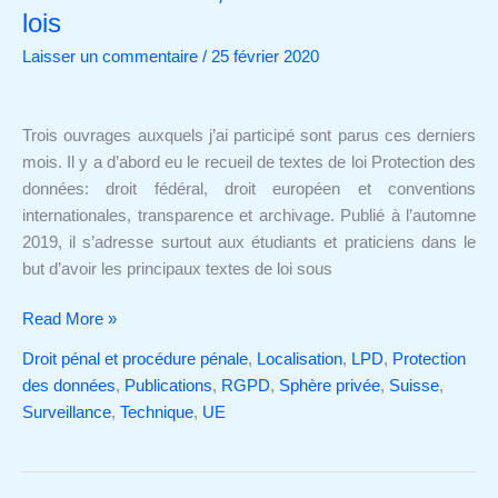
CPP,
lois
RGPD
Laisser un commentaire
/
25 février 2020
et
recueil
de
Trois ouvrages auxquels j’ai participé sont parus ces derniers
lois
mois. Il y a d’abord eu le recueil de textes de loi Protection des
données: droit fédéral, droit européen et conventions
internationales, transparence et archivage. Publié à l’automne
2019, il s’adresse surtout aux étudiants et praticiens dans le
but d’avoir les principaux textes de loi sous
Read More »
Droit pénal et procédure pénale
,
Localisation
,
LPD
,
Protection
des données
,
Publications
,
RGPD
,
Sphère privée
,
Suisse
,
Surveillance
,
Technique
,
UE