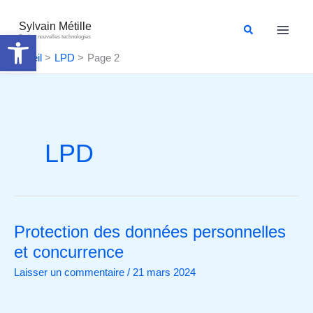
Aller
au
Sylvain Métille
Rechercher
Ouvrir la barre d’outils
Droit et nouvelles technologies
contenu
Accueil
LPD
Page 2
LPD
Protection des données personnelles
Protection
des
et concurrence
données
Laisser un commentaire
/
21 mars 2024
personnelles
et