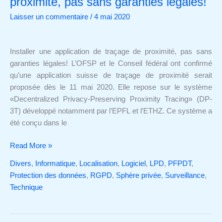
proximité, pas sans garanties légales!
application
Laisser un commentaire
/
4 mai 2020
de
traçage
de
Installer une application de traçage de proximité, pas sans
proximité,
garanties légales! L’OFSP et le Conseil fédéral ont confirmé
pas
qu’une application suisse de traçage de proximité serait
sans
proposée dès le 11 mai 2020. Elle repose sur le système
garanties
«Decentralized Privacy-Preserving Proximity Tracing» (DP-
légales!
3T) développé notamment par l’EPFL et l’ETHZ. Ce système a
été conçu dans le
Read More »
Divers
,
Informatique
,
Localisation
,
Logiciel
,
LPD
,
PFPDT
,
Protection des données
,
RGPD
,
Sphère privée
,
Surveillance
,
Technique