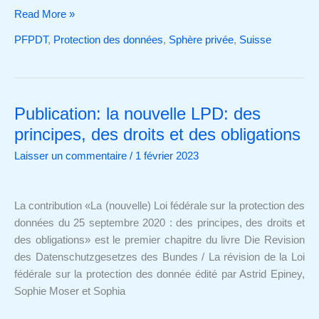
Read More »
PFPDT
,
Protection des données
,
Sphère privée
,
Suisse
Publication: la nouvelle LPD: des
Publication:
la
principes, des droits et des obligations
nouvelle
Laisser un commentaire
/
1 février 2023
LPD:
des
principes,
La contribution «La (nouvelle) Loi fédérale sur la protection des
des
données du 25 septembre 2020 : des principes, des droits et
droits
des obligations» est le premier chapitre du livre Die Revision
et
des Datenschutzgesetzes des Bundes / La révision de la Loi
des
fédérale sur la protection des donnée édité par Astrid Epiney,
obligations
Sophie Moser et Sophia