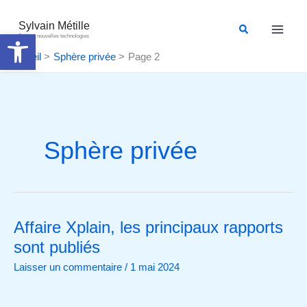
Aller
au
Sylvain Métille
Rechercher
Ouvrir la barre d’outils
Droit et nouvelles technologies
contenu
Accueil
Sphère privée
Page 2
Sphère privée
Affaire Xplain, les principaux rapports
Affaire
Xplain,
sont publiés
les
Laisser un commentaire
/
1 mai 2024
principaux
rapports