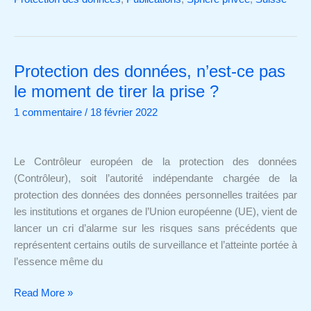
Protection des données, n’est-ce pas
Protection
des
le moment de tirer la prise ?
données,
1 commentaire
/
18 février 2022
n’est-
ce
pas
Le Contrôleur européen de la protection des données
le
(Contrôleur), soit l’autorité indépendante chargée de la
moment
protection des données des données personnelles traitées par
de
les institutions et organes de l’Union européenne (UE), vient de
tirer
lancer un cri d’alarme sur les risques sans précédents que
la
représentent certains outils de surveillance et l’atteinte portée à
prise ?
l’essence même du
Read More »