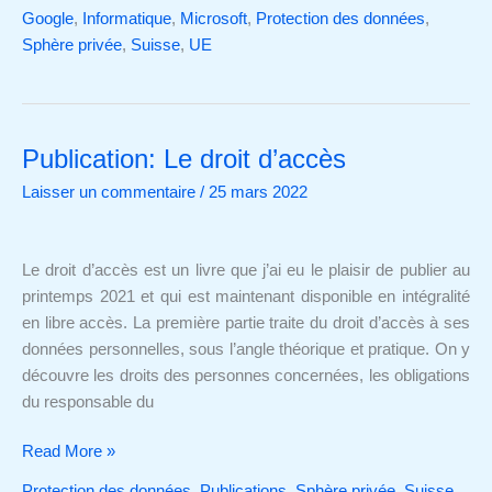
Google
,
Informatique
,
Microsoft
,
Protection des données
,
Sphère privée
,
Suisse
,
UE
Publication: Le droit d’accès
Publication:
Le
Laisser un commentaire
/
25 mars 2022
droit
d’accès
Le droit d’accès est un livre que j’ai eu le plaisir de publier au
printemps 2021 et qui est maintenant disponible en intégralité
en libre accès. La première partie traite du droit d’accès à ses
données personnelles, sous l’angle théorique et pratique. On y
découvre les droits des personnes concernées, les obligations
du responsable du
Read More »
Protection des données
,
Publications
,
Sphère privée
,
Suisse