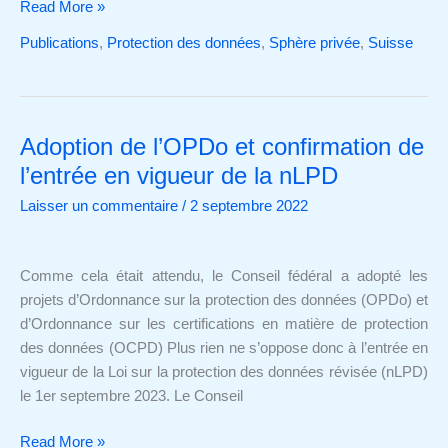
Read More »
Publications
,
Protection des données
,
Sphère privée
,
Suisse
Adoption de l’OPDo et confirmation de
Adoption
de
l’entrée en vigueur de la nLPD
l’OPDo
Laisser un commentaire
/
2 septembre 2022
et
confirmation
de
Comme cela était attendu, le Conseil fédéral a adopté les
l’entrée
projets d’Ordonnance sur la protection des données (OPDo) et
en
d’Ordonnance sur les certifications en matière de protection
vigueur
des données (OCPD) Plus rien ne s’oppose donc à l’entrée en
de
vigueur de la Loi sur la protection des données révisée (nLPD)
la
le 1er septembre 2023. Le Conseil
nLPD
Read More »