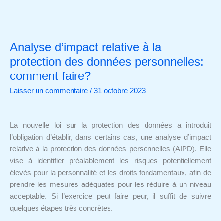
Analyse d’impact relative à la
Analyse
d’impact
protection des données personnelles:
relative
comment faire?
à
Laisser un commentaire
/
31 octobre 2023
la
protection
des
La nouvelle loi sur la protection des données a introduit
données
l’obligation d’établir, dans certains cas, une analyse d’impact
personnelles:
relative à la protection des données personnelles (AIPD). Elle
comment
vise à identifier préalablement les risques potentiellement
faire?
élevés pour la personnalité et les droits fondamentaux, afin de
prendre les mesures adéquates pour les réduire à un niveau
acceptable. Si l’exercice peut faire peur, il suffit de suivre
quelques étapes très concrètes.