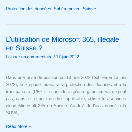
Protection des données
,
Sphère privée
,
Suisse
L’utilisation de Microsoft 365, illégale
L’utilisation
de
en Suisse ?
Microsoft
Laisser un commentaire
/
17 juin 2022
365,
illégale
en
Dans une prise de position du 13 mai 2022 (publiée le 13 juin
Suisse
2022), le Préposé fédéral à la protection des données et à la
?
transparence (PFPDT) considère qu’un organe fédéral ne peut
pas, dans le respect du droit applicable, utiliser les services
cloud Microsoft 365 en Suisse. Au-delà de l’avis donné à la
SUVA,
Read More »