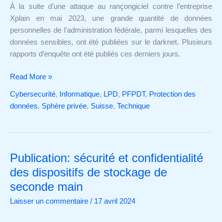
sont
À la suite d’une attaque au rançongiciel contre l’entreprise
publiés
Xplain en mai 2023, une grande quantité de données
personnelles de l’administration fédérale, parmi lesquelles des
données sensibles, ont été publiées sur le darknet. Plusieurs
rapports d’enquête ont été publiés ces derniers jours.
Read More »
Cybersecurité
,
Informatique
,
LPD
,
PFPDT
,
Protection des
données
,
Sphère privée
,
Suisse
,
Technique
Publication: sécurité et confidentialité
Publication:
sécurité
des dispositifs de stockage de
et
seconde main
confidentialité
Laisser un commentaire
/
17 avril 2024
des
dispositifs