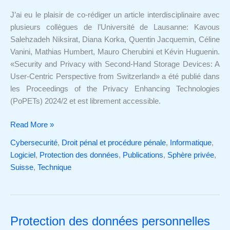
de
J’ai eu le plaisir de co-rédiger un article interdisciplinaire avec
stockage
plusieurs collègues de l’Université de Lausanne: Kavous
de
Salehzadeh Niksirat, Diana Korka, Quentin Jacquemin, Céline
seconde
Vanini, Mathias Humbert, Mauro Cherubini et Kévin Huguenin.
main
«Security and Privacy with Second-Hand Storage Devices: A
User-Centric Perspective from Switzerland» a été publié dans
les Proceedings of the Privacy Enhancing Technologies
(PoPETs) 2024/2 et est librement accessible.
Read More »
Cybersecurité
,
Droit pénal et procédure pénale
,
Informatique
,
Logiciel
,
Protection des données
,
Publications
,
Sphère privée
,
Suisse
,
Technique
Protection des données personnelles
Protection