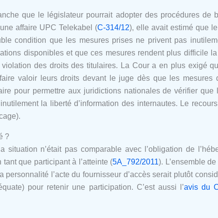
vanche que le législateur pourrait adopter des procédures de
ne affaire UPC Telekabel (
C-314/12
), elle avait estimé que l
e condition que les mesures prises ne privent pas inutilemen
mations disponibles et que ces mesures rendent plus difficile 
 violation des droits des titulaires. La Cour a en plus exigé q
e faire valoir leurs droits devant le juge dès que les mesures
aire pour permettre aux juridictions nationales de vérifier q
nutilement la liberté d’information des internautes. Le recours 
ocage).
é ?
a situation n’était pas comparable avec l’obligation de l’héb
tant que participant à l’atteinte (
5A_792/2011
). L’ensemble de
 personnalité l’acte du fournisseur d’accès serait plutôt consi
uate) pour retenir une participation. C’est aussi l’
avis du C