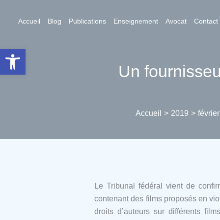
Aller
au
Accueil
Blog
Publications
Enseignement
Avocat
Contact
contenu
Ouvrir la barre d’outils
Un fournisseu
Accueil
2019
février
Le Tribunal fédéral vient de confi
contenant des films proposés en viol
droits d’auteurs sur différents 