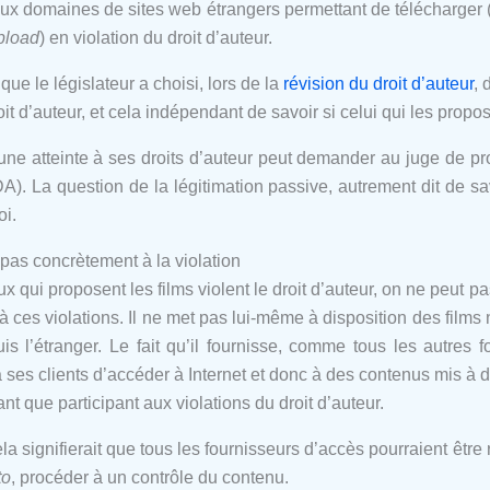
x domaines de sites web étrangers permettant de télécharger 
pload
) en violation du droit d’auteur.
que le législateur a choisi, lors de la
révision du droit d’auteur
, 
 d’auteur, et cela indépendant de savoir si celui qui les propose l
) une atteinte à ses droits d’auteur peut demander au juge de p
LDA). La question de la légitimation passive, autrement dit de 
oi.
pas concrètement à la violation
x qui proposent les films violent le droit d’auteur, on ne peut p
 ces violations. Il ne met pas lui-même à disposition des films 
is l’étranger. Le fait qu’il fournisse, comme tous les autres
 ses clients d’accéder à Internet et donc à des contenus mis à dis
ant que participant aux violations du droit d’auteur.
cela signifierait que tous les fournisseurs d’accès pourraient êt
to
, procéder à un contrôle du contenu.