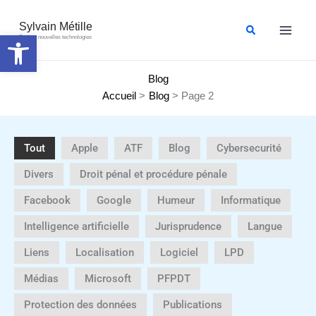
Aller
au
Sylvain Métille
Rechercher
Ouvrir la barre d’outils
Droit et nouvelles technologies
contenu
Blog
Accueil
Blog
Page 2
Tout
Apple
ATF
Blog
Cybersecurité
Divers
Droit pénal et procédure pénale
Facebook
Google
Humeur
Informatique
Intelligence artificielle
Jurisprudence
Langue
Liens
Localisation
Logiciel
LPD
Médias
Microsoft
PFPDT
Protection des données
Publications