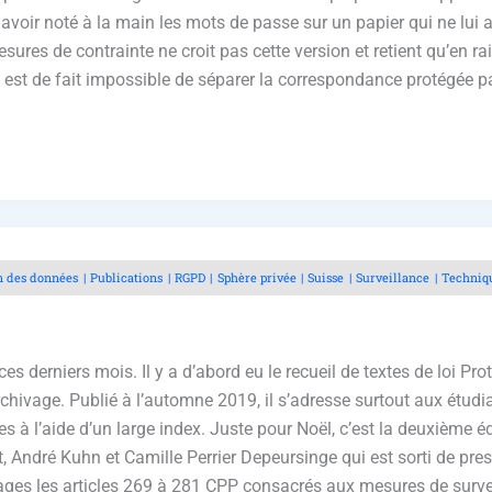
avoir noté à la main les mots de passe sur un papier qui ne lui a 
esures de contrainte ne croit pas cette version et retient qu’en
l est de fait impossible de séparer la correspondance protégée par
n des données
Publications
RGPD
Sphère privée
Suisse
Surveillance
Techniq
es derniers mois. Il y a d’abord eu le recueil de textes de loi Pr
chivage. Publié à l’automne 2019, il s’adresse surtout aux étudian
les à l’aide d’un large index. Juste pour Noël, c’est la deuxiè
 André Kuhn et Camille Perrier Depeursinge qui est sorti de pres
ges les articles 269 à 281 CPP consacrés aux mesures de surveill