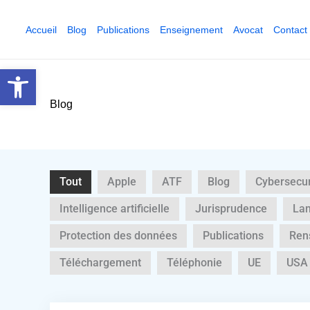
Aller
au
Accueil
Blog
Publications
Enseignement
Avocat
Contact
contenu
Ouvrir la barre d’outils
Blog
Tout
Apple
ATF
Blog
Cybersecur
Intelligence artificielle
Jurisprudence
La
Protection des données
Publications
Ren
Téléchargement
Téléphonie
UE
USA