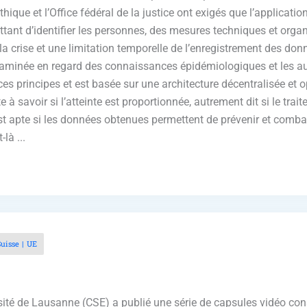
hique et l’Office fédéral de la justice ont exigés que l’applicat
ant d’identifier les personnes, des mesures techniques et organi
de la crise et une limitation temporelle de l’enregistrement des d
ontaminée en regard des connaissances épidémiologiques et les
 ces principes et est basée sur une architecture décentralisée et
e à savoir si l’atteinte est proportionnée, autrement dit si le tr
est apte si les données obtenues permettent de prévenir et combatt
là ...
Suisse
UE
ersité de Lausanne (CSE) a publié une série de capsules vidéo c