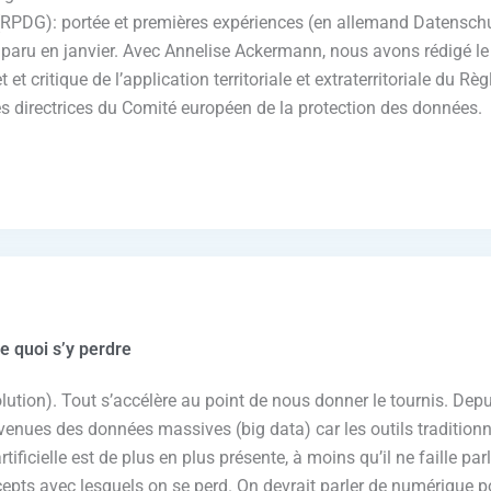
s (RPDG): portée et premières expériences (en allemand Datens
 paru en janvier. Avec Annelise Ackermann, nous avons rédigé le 
et critique de l’application territoriale et extraterritoriale du 
nes directrices du Comité européen de la protection des données. 
de quoi s’y perdre
lution). Tout s’accélère au point de nous donner le tournis. Dep
enues des données massives (big data) car les outils traditionne
artificielle est de plus en plus présente, à moins qu’il ne faille 
ncepts avec lesquels on se perd. On devrait parler de numérique po