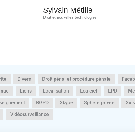
Sylvain Métille
Droit et nouvelles technologies
ité
Divers
Droit pénal et procédure pénale
Faceb
ngue
Liens
Localisation
Logiciel
LPD
Mé
seignement
RGPD
Skype
Sphère privée
Sui
Vidéosurveillance