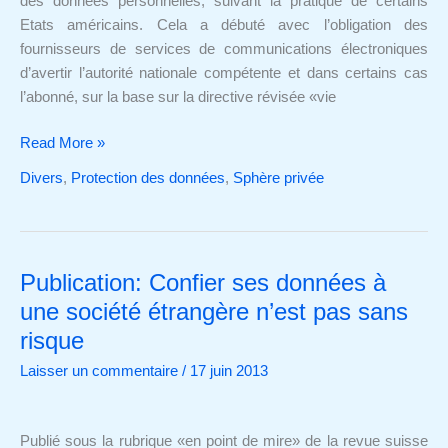
des données personnelles, suivant la pratique de certains
Etats américains. Cela a débuté avec l’obligation des
fournisseurs de services de communications électroniques
d’avertir l’autorité nationale compétente et dans certains cas
l’abonné, sur la base sur la directive révisée «vie
Read More »
Divers
,
Protection des données
,
Sphère privée
Publication: Confier ses données à
Publication:
Confier
une société étrangère n’est pas sans
ses
risque
données
Laisser un commentaire
/
17 juin 2013
à
une
société
Publié sous la rubrique «en point de mire» de la revue suisse
étrangère