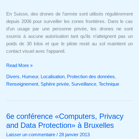
pour
épier
En Suisse, des drones de l’armée sont utilisés régulièrement
ses
depuis 2006 pour surveiller les zones frontières. Dans le cas
voisins?
d’un usage par une personne privée, les drones ne sont
soumis à aucune autorisation tant qu’ils n’atteignent pas un
poids de 30 kilos et que le pilote resté au sol maintient un
contact visuel avec l’appareil.
Read More »
Divers
,
Humeur
,
Localisation
,
Protection des données
,
Renseignement
,
Sphère privée
,
Surveillance
,
Technique
6e conférence «Computers, Privacy
6e
conférence
and Data Protection» à Bruxelles
«Computers,
Laisser un commentaire
/
28 janvier 2013
Privacy