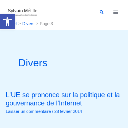
Aller
au
Sylvain Métille
Rechercher
Ouvrir la barre d’outils
Droit et nouvelles technologies
contenu
Accueil
Divers
Page 3
Divers
L'UE se prononce sur la politique et la
L'UE
se
gouvernance de l’Internet
prononce
Laisser un commentaire
/
28 février 2014
sur
la