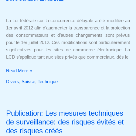
de
nouvelles
règles
La Loi fédérale sur la concurrence déloyale a été modifiée au
aux
1er avril 2012 afin d’augmenter la transparence et la protection
sites
des consommateurs et d’autres changements sont prévus
de
pour le 1er juillet 2012. Ces modifications sont particulièrement
e-
significatives pour les sites de commerce électronique. La
commerce
LCD s’applique tant aux sites privés que commerciaux, dès le
Read More »
Divers
,
Suisse
,
Technique
Publication: Les mesures techniques
Publication:
Les
de surveillance: des risques évités et
mesures
des risques créés
techniques