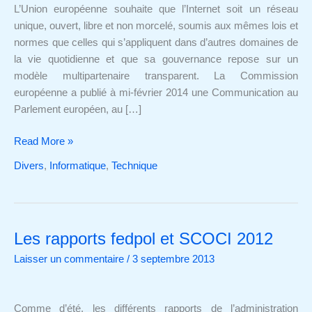
politique
L’Union européenne souhaite que l’Internet soit un réseau
et
unique, ouvert, libre et non morcelé, soumis aux mêmes lois et
la
normes que celles qui s’appliquent dans d’autres domaines de
gouvernance
la vie quotidienne et que sa gouvernance repose sur un
de
modèle multipartenaire transparent. La Commission
l’Internet
européenne a publié à mi-février 2014 une Communication au
Parlement européen, au […]
Read More »
Divers
,
Informatique
,
Technique
Les rapports fedpol et SCOCI 2012
Les
rapports
Laisser un commentaire
/
3 septembre 2013
fedpol
et
SCOCI
Comme d’été, les différents rapports de l’administration