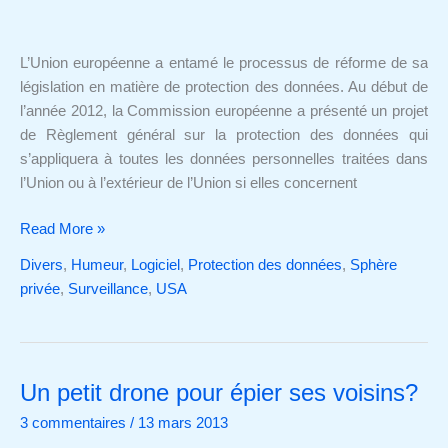
lobbyistes,
on
vous
L’Union européenne a entamé le processus de réforme de sa
a
législation en matière de protection des données. Au début de
à
l’année 2012, la Commission européenne a présenté un projet
l’œil
de Règlement général sur la protection des données qui
!
s’appliquera à toutes les données personnelles traitées dans
l’Union ou à l’extérieur de l’Union si elles concernent
Read More »
Divers
,
Humeur
,
Logiciel
,
Protection des données
,
Sphère
privée
,
Surveillance
,
USA
Un petit drone pour épier ses voisins?
Un
petit
3 commentaires
/
13 mars 2013
drone