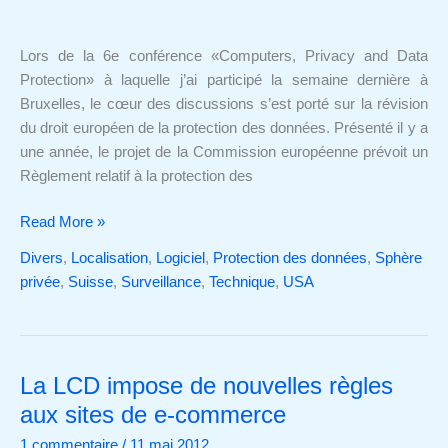
and
Data
Lors de la 6e conférence «Computers, Privacy and Data
Protection»
Protection» à laquelle j’ai participé la semaine dernière à
à
Bruxelles, le cœur des discussions s’est porté sur la révision
Bruxelles
du droit européen de la protection des données. Présenté il y a
une année, le projet de la Commission européenne prévoit un
Règlement relatif à la protection des
Read More »
Divers
,
Localisation
,
Logiciel
,
Protection des données
,
Sphère
privée
,
Suisse
,
Surveillance
,
Technique
,
USA
La LCD impose de nouvelles règles
La
LCD
aux sites de e-commerce
impose
1 commentaire
/
11 mai 2012