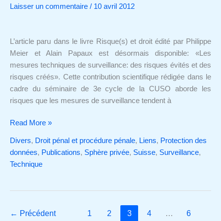
Laisser un commentaire
/
10 avril 2012
de
surveillance:
des
L’article paru dans le livre Risque(s) et droit édité par Philippe
risques
Meier et Alain Papaux est désormais disponible: «Les
évités
mesures techniques de surveillance: des risques évités et des
et
risques créés». Cette contribution scientifique rédigée dans le
des
cadre du séminaire de 3e cycle de la CUSO aborde les
risques
risques que les mesures de surveillance tendent à
créés
Read More »
Divers
,
Droit pénal et procédure pénale
,
Liens
,
Protection des
données
,
Publications
,
Sphère privée
,
Suisse
,
Surveillance
,
Technique
←
Précédent
1
2
3
4
…
6