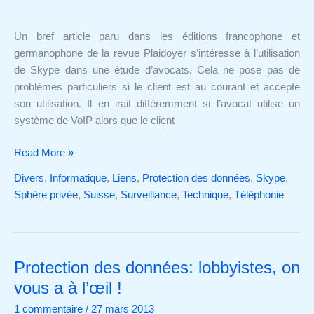
dans
une
Un bref article paru dans les éditions francophone et
étude
germanophone de la revue Plaidoyer s’intéresse à l’utilisation
d’avocats
de Skype dans une étude d’avocats. Cela ne pose pas de
problèmes particuliers si le client est au courant et accepte
son utilisation. Il en irait différemment si l’avocat utilise un
système de VoIP alors que le client
Read More »
Divers
,
Informatique
,
Liens
,
Protection des données
,
Skype
,
Sphère privée
,
Suisse
,
Surveillance
,
Technique
,
Téléphonie
Protection des données: lobbyistes, on
Protection
des
vous a à l’œil !
données:
1 commentaire
/
27 mars 2013