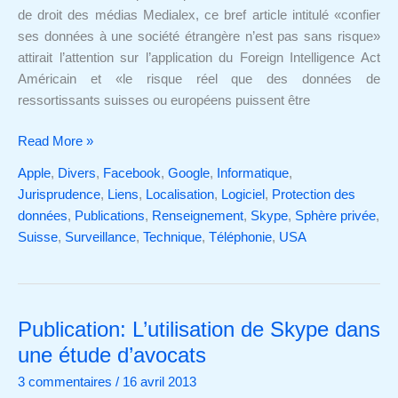
de droit des médias Medialex, ce bref article intitulé «confier
n’est
ses données à une société étrangère n’est pas sans risque»
pas
attirait l’attention sur l’application du Foreign Intelligence Act
sans
Américain et «le risque réel que des données de
risque
ressortissants suisses ou européens puissent être
Read More »
Apple
,
Divers
,
Facebook
,
Google
,
Informatique
,
Jurisprudence
,
Liens
,
Localisation
,
Logiciel
,
Protection des
données
,
Publications
,
Renseignement
,
Skype
,
Sphère privée
,
Suisse
,
Surveillance
,
Technique
,
Téléphonie
,
USA
Publication: L’utilisation de Skype dans
Publication:
L’utilisation
une étude d’avocats
de
3 commentaires
/
16 avril 2013
Skype